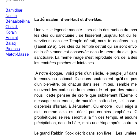
Bamidbar
Nasso
La Jérusalem d’en-Haut et d’en-Bas.
Béhaalotékha
Chela'h
Une vieille légende raconte : lors de la destruction du pr
Kora'h
les clés du sanctuaire , se hissèrent jusqu’au toit du Tem
Houkat
serviteurs dans ce Temple détruit, nous te confions la g
Balaq
(Taanit 29 a). Ces clés du Temple détruit qui se sont envo
Pinehas
de la délivrance est conservée dans le secret du ciel, jus
Matot-Massé
sanctuaire. La même image s’est reproduite lors de la de
les contrées proches et lointaines.
A notre époque, voici près d’un siècle, le peuple juif dans l
le renouveau national. D’aucuns soutenaient qu’il est pos
d’un bien-être, où chacun dans ses limites, semble mene
s’ouvrent les portes de la miséricorde et que des miracle
nous cette pensée de croire que subitement l’Eternel de
messager subitement, de manière inattendue, et fasse re
dispersés d’Israël, à Jérusalem. Ou encore , qu’il érige 
ciel, comme cela est décrit par certains prophètes. 
prophétiques se réaliseront à la fin des temps, et auc
précipitation, dans la hâte, mais une étape après l’autre,
Le grand Rabbin Kook décrit dans son livre ‘’ Les lumièr