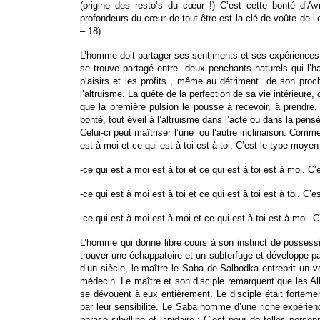
(origine des resto’s du cœur !) C’est cette bonté d’
profondeurs du cœur de tout être est la clé de voûte de l’e
– 18).
L’homme doit partager ses sentiments et ses expériences et
se trouve partagé entre deux penchants naturels qui l’hab
plaisirs et les profits , même au détriment de son proch
l’altruisme. La quête de la perfection de sa vie intérieure,
que la première pulsion le pousse à recevoir, à prendre,
bonté, tout éveil à l’altruisme dans l’acte ou dans la pens
Celui-ci peut maîtriser l’une ou l’autre inclinaison. Comme
est à moi et ce qui est à toi est à toi. C’est le type moye
-ce qui est à moi est à toi et ce qui est à toi est à moi. C’
-ce qui est à moi est à toi et ce qui est à toi est à toi. C’e
-ce qui est à moi est à moi et ce qui est à toi est à moi. 
L’homme qui donne libre cours à son instinct de possessi
trouver une échappatoire et un subterfuge et développe p
d’un siècle, le maître le Saba de Salbodka entreprit u
médecin. Le maître et son disciple remarquent que les 
se dévouent à eux entièrement. Le disciple était forteme
par leur sensibilité. Le Saba homme d’une riche expérie
phrase sibylline et lapidaire : C’est pour de telles per