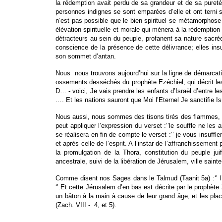
la rédemption avait perdu de sa grandeur et de sa pureté
personnes indignes se sont emparées d’elle et ont terni s
n’est pas possible que le bien spirituel se métamorphos
élévation spirituelle et morale qui mènera à la rédemption 
détracteurs au sein du peuple, profanent sa nature sacrée
conscience de la présence de cette délivrance; elles ins
son sommet d’antan.
Nous nous trouvons aujourd’hui sur la ligne de démarcation
ossements desséchés du prophète Ezéchiel, qui décrit les 
D… - voici, Je vais prendre les enfants d’Israël d’entre les
…. Et les nations sauront que Moi l’Eternel Je sanctifie I
Nous aussi, nous sommes des tisons tirés des flammes, d
peut appliquer l’expression du verset :’’le souffle ne 
se réalisera en fin de compte le verset :’’ je vous insuffl
et après celle de l’esprit. A l’instar de l’affranchissemen
la promulgation de la Thora, constitution du peuple ju
ancestrale, suivi de la libération de Jérusalem, ville sain
Comme disent nos Sages dans le Talmud (Taanit 5a) :‘’ l’
‘’.Et cette Jérusalem d’en bas est décrite par le prophète
un bâton à la main à cause de leur grand âge, et les place
(Zach. VIII - 4, et 5).