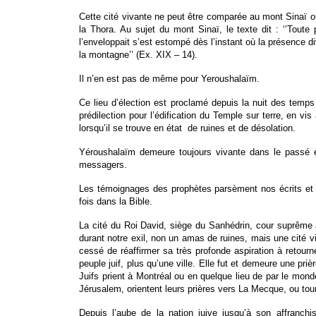
Cette cité vivante ne peut être comparée au mont Sinaï où 
la Thora. Au sujet du mont Sinaï, le texte dit : ‘’Toute
l’enveloppait s’est estompé dès l’instant où la présence di
la montagne’’ (Ex. XIX – 14).
Il n’en est pas de même pour Yeroushalaïm.
Ce lieu d’élection est proclamé depuis la nuit des temp
prédilection pour l’édification du Temple sur terre, en v
lorsqu’il se trouve en état de ruines et de désolation.
Yéroushalaïm demeure toujours vivante dans le passé et
messagers.
Les témoignages des prophètes parsèment nos écrits et l
fois dans la Bible.
La cité du Roi David, siège du Sanhédrin, cour suprême 
durant notre exil, non un amas de ruines, mais une cité v
cessé de réaffirmer sa très profonde aspiration à retour
peuple juif, plus qu’une ville. Elle fut et demeure une pr
Juifs prient à Montréal ou en quelque lieu de par le mon
Jérusalem, orientent leurs prières vers La Mecque, ou to
Depuis l’aube de la nation juive jusqu’à son affranc