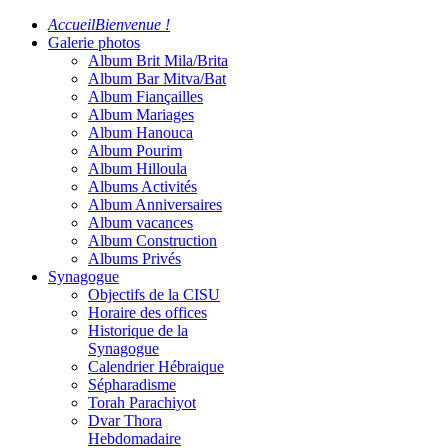
Accueil
Bienvenue !
Galerie photos
Album Brit Mila/Brita
Album Bar Mitva/Bat
Album Fiançailles
Album Mariages
Album Hanouca
Album Pourim
Album Hilloula
Albums Activités
Album Anniversaires
Album vacances
Album Construction
Albums Privés
Synagogue
Objectifs de la CISU
Horaire des offices
Historique de la
Synagogue
Calendrier Hébraique
Sépharadisme
Torah Parachiyot
Dvar Thora
Hebdomadaire