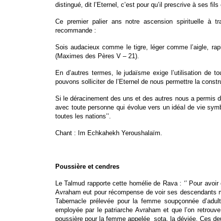
distingué, dit l’Eternel, c’est pour qu’il prescrive à ses fil
Ce premier palier ans notre ascension spirituelle à
recommande :
Sois audacieux comme le tigre, léger comme l’aigle, rapi
(Maximes des Pères V – 21).
En d’autres termes, le judaïsme exige l’utilisation de 
pouvons solliciter de l’Eternel de nous permettre la const
Si le déracinement des uns et des autres nous a permis de 
avec toute personne qui évolue vers un idéal de vie symbol
toutes les nations’’.
Chant : Im Echkahekh Yeroushalaïm.
Poussière et cendres
Le Talmud rapporte cette homélie de Rava : ‘’ Pour avoir di
Avraham eut pour récompense de voir ses descendants mér
Tabernacle prélevée pour la femme soupçonnée d’adultè
employée par le patriarche Avraham et que l’on retrouve d
poussière pour la femme appelée sota, la déviée. Ces d