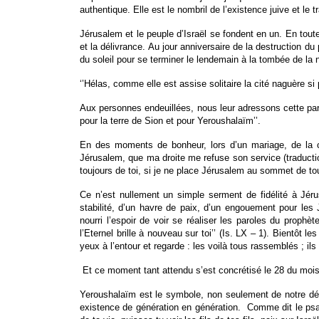
authentique. Elle est le nombril de l’existence juive et le tra
Jérusalem et le peuple d’Israël se fondent en un. En toute
et la délivrance. Au jour anniversaire de la destruction d
du soleil pour se terminer le lendemain à la tombée de la nu
‘’Hélas, comme elle est assise solitaire la cité naguère si
Aux personnes endeuillées, nous leur adressons cette parol
pour la terre de Sion et pour Yeroushalaïm’’.
En des moments de bonheur, lors d’un mariage, de la con
Jérusalem, que ma droite me refuse son service (traducti
toujours de toi, si je ne place Jérusalem au sommet de to
Ce n’est nullement un simple serment de fidélité à Jérus
stabilité, d’un havre de paix, d’un engouement pour les 
nourri l’espoir de voir se réaliser les paroles du prophèt
l’Eternel brille à nouveau sur toi’’ (Is. LX – 1). Bientôt 
yeux à l’entour et regarde : les voilà tous rassemblés ; ils 
Et ce moment tant attendu s’est concrétisé le 28 du mois d
Yeroushalaïm est le symbole, non seulement de notre déli
existence de génération en génération. Comme dit le psal