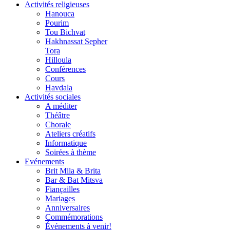
Activités religieuses
Hanouca
Pourim
Tou Bichvat
Hakhnassat Sepher
Tora
Hilloula
Conférences
Cours
Havdala
Activités sociales
A méditer
Théâtre
Chorale
Ateliers créatifs
Informatique
Soirées à thème
Evénements
Brit Mila & Brita
Bar & Bat Mitsva
Fiançailles
Mariages
Anniversaires
Commémorations
Événements à venir!