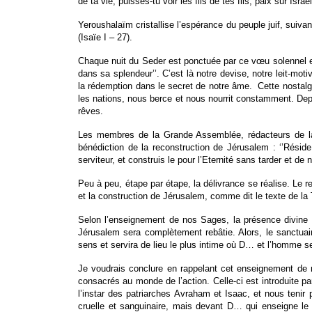
de ta vie, puisses-tu voir les fils de tes fils, paix sur Israë
Yeroushalaïm cristallise l’espérance du peuple juif, suivant
(Isaïe I – 27).
Chaque nuit du Seder est ponctuée par ce vœu solennel et
dans sa splendeur’’. C’est là notre devise, notre leit-mot
la rédemption dans le secret de notre âme. Cette nostalgie 
les nations, nous berce et nous nourrit constamment. Depu
rêves.
Les membres de la Grande Assemblée, rédacteurs de la pr
bénédiction de la reconstruction de Jérusalem : ‘’Réside
serviteur, et construis le pour l’Eternité sans tarder et d
Peu à peu, étape par étape, la délivrance se réalise. Le r
et la construction de Jérusalem, comme dit le texte de la 
Selon l’enseignement de nos Sages, la présence divine vit
Jérusalem sera complètement rebâtie. Alors, le sanctuaire
sens et servira de lieu le plus intime où D… et l’homme s
Je voudrais conclure en rappelant cet enseignement de n
consacrés au monde de l’action. Celle-ci est introduite par
l’instar des patriarches Avraham et Isaac, et nous tenir 
cruelle et sanguinaire, mais devant D… qui enseigne le r