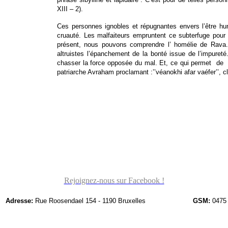
XIII – 2).
Ces personnes ignobles et répugnantes envers l’être huma
cruauté. Les malfaiteurs empruntent ce subterfuge pour 
présent, nous pouvons comprendre l’ homélie de Rava. 
altruistes l’épanchement de la bonté issue de l’impureté
chasser la force opposée du mal. Et, ce qui permet de di
patriarche Avraham proclamant :’’véanokhi afar vaéfer’’, 
Rejoignez-nous sur Facebook !
Adresse:
Rue Roosendael 154 - 1190 Bruxelles
GSM:
0475 