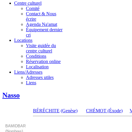
Centre culturel
Comité
Contact & Nous
écrire
Agenda Na'amat
Équipement dernier
cri
Locations
Visite guidée du
centre culturel
Conditions
Réservation online
Localisation
Liens/Adresses
Adresses utiles
Liens
Nasso
BÉRÉCHITE
(Genèse)
CHÉMOT (Éxode)
BAMIDBAR
(Nombres)