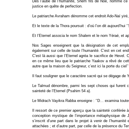
Dès l’aube de l’humanité, Shem fils de Noé, nomme ce l
justice en quête de perfection.
Le patriarche Avraham dénomme cet endroit Ado-Naï yiré,
Et le texte de la Thora poursuit : d’où l’on dit aujourd’hui
Et l’Eternel associa le nom Shalem et le nom Yéraé, et a
Nos Sages enseignent que la désignation de cet emplac
également sur celle de toute l’humanité. C’est en cet endr
C’est là aussi que l’Eternel agréa le sacrifice de Hevel. 
en ce même lieu que le patriarche Yaakov a rêvé de cette 
autre que la maison du Seigneur, c’est ici la porte du ciel’
Il faut souligner que le caractère sacré qui se dégage de 
Le Talmud dénombre, parmi les sept choses qui furent cr
sainteté de l’Eternel (Psahim 54 a).
Le Midrach Vayikra Rabba enseigne : ‘’D… examina toutes l
Il ressort de ce premier aperçu que la sainteté conférée à
conception mystique de l’importance métaphysique de J
s’inscrit d’une part dans le projet à venir de l’humanité
attachées ; et d’autre part, par celle de la présence du Tem