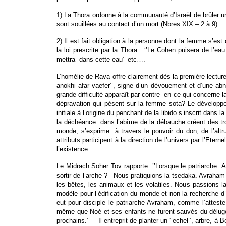
1) La Thora ordonne à la communauté d’Israël de brûler u
sont souillées au contact d’un mort (Nbres XIX – 2 à 9)
2) Il est fait obligation à la personne dont la femme s’es
la loi prescrite par la Thora : ‘’Le Cohen puisera de l’ea
mettra dans cette eau’’ etc….
L’homélie de Rava offre clairement dès la première lecture 
anokhi afar vaefer’’, signe d’un dévouement et d’une abn
grande difficulté apparaît par contre en ce qui concerne la
dépravation qui pèsent sur la femme sota? Le développ
initiale à l’origine du penchant de la libido s’inscrit dans
la déchéance dans l’abîme de la débauche créent des troubl
monde, s’exprime à travers le pouvoir du don, de l’altr
attributs participent à la direction de l’univers par l’Etern
l’existence.
Le Midrach Soher Tov rapporte :’’Lorsque le patriarche 
sortir de l’arche ? –Nous pratiquions la tsedaka. Avraham l
les bêtes, les animaux et les volatiles. Nous passions la 
modèle pour l’édification du monde et non la recherche d’u
eut pour disciple le patriarche Avraham, comme l’atteste
même que Noé et ses enfants ne furent sauvés du déluge 
prochains.’’ Il entreprit de planter un ‘’echel’’, arbre, à B