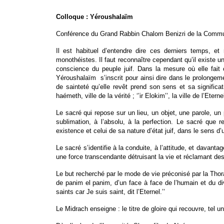
Colloque : Yéroushalaïm
Conférence du Grand Rabbin Chalom Benizri de la Commu
Il est habituel d’entendre dire ces derniers temps, et 
monothéistes. Il faut reconnaître cependant qu’il existe u
conscience du peuple juif. Dans la mesure où elle fait
Yéroushalaïm s’inscrit pour ainsi dire dans le prolongement
de sainteté qu’elle revêt prend son sens et sa significati
haémeth, ville de la vérité ; ‘’ir Elokim’’, la ville de l’Ete
Le sacré qui repose sur un lieu, un objet, une parole, un p
sublimation, à l’absolu, à la perfection. Le sacré que r
existence et celui de sa nature d’état juif, dans le sens d’u
Le sacré s’identifie à la conduite, à l’attitude, et davanta
une force transcendante détruisant la vie et réclamant de
Le but recherché par le mode de vie préconisé par la Thora 
de panim el panim, d’un face à face de l’humain et du di
saints car Je suis saint, dit l’Eternel.’’
Le Midrach enseigne : le titre de gloire qui recouvre, te