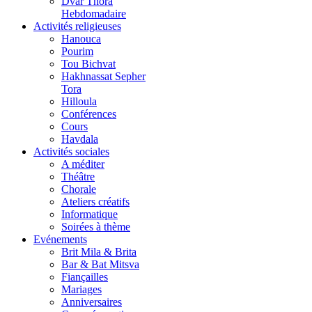
Dvar Thora
Hebdomadaire
Activités religieuses
Hanouca
Pourim
Tou Bichvat
Hakhnassat Sepher
Tora
Hilloula
Conférences
Cours
Havdala
Activités sociales
A méditer
Théâtre
Chorale
Ateliers créatifs
Informatique
Soirées à thème
Evénements
Brit Mila & Brita
Bar & Bat Mitsva
Fiançailles
Mariages
Anniversaires