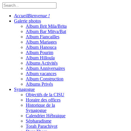
Accueil
Bienvenue !
Galerie photos
Album Brit Mila/Brita
Album Bar Mitva/Bat
Album Fiançailles
Album Mariages
Album Hanouca
Album Pourim
Album Hilloula
Albums Activités
Album Anniversaires
Album vacances
Album Construction
Albums Privés
Synagogue
Objectifs de la CISU
Horaire des offices
Historique de la
Synagogue
Calendrier Hébraique
Sépharadisme
Torah Parachiyot