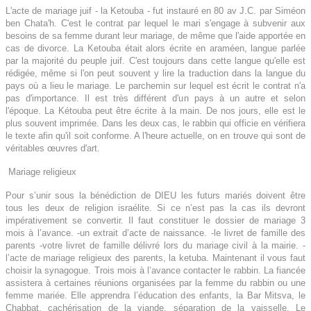
L'acte de mariage juif - la Ketouba - fut instauré en 80 av J.C. par Siméon
ben Chata'h. C'est le contrat par lequel le mari s'engage à subvenir aux
besoins de sa femme durant leur mariage, de même que l'aide apportée en
cas de divorce. La Ketouba était alors écrite en araméen, langue parlée
par la majorité du peuple juif. C'est toujours dans cette langue qu'elle est
rédigée, même si l'on peut souvent y lire la traduction dans la langue du
pays où a lieu le mariage. Le parchemin sur lequel est écrit le contrat n'a
pas d'importance. Il est très différent d'un pays à un autre et selon
l'époque. La Kétouba peut être écrite à la main. De nos jours, elle est le
plus souvent imprimée. Dans les deux cas, le rabbin qui officie en vérifiera
le texte afin qu'il soit conforme. A l'heure actuelle, on en trouve qui sont de
véritables œuvres d'art.
Mariage religieux
Pour s’unir sous la bénédiction de DIEU les futurs mariés doivent être
tous les deux de religion israélite. Si ce n’est pas la cas ils devront
impérativement se convertir. Il faut constituer le dossier de mariage 3
mois à l’avance. -un extrait d’acte de naissance. -le livret de famille des
parents -votre livret de famille délivré lors du mariage civil à la mairie. -
l’acte de mariage religieux des parents, la ketuba. Maintenant il vous faut
choisir la synagogue. Trois mois à l’avance contacter le rabbin. La fiancée
assistera à certaines réunions organisées par la femme du rabbin ou une
femme mariée. Elle apprendra l’éducation des enfants, la Bar Mitsva, le
Chabbat, cachérisation de la viande, séparation de la vaisselle. Le