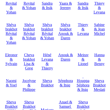
Revital
Revital
Sandra
Yaara &
Sandra
Thiery
&
& Yohan
& Itsik
Jeremy
& Itsik
&
Yohan
Levana
Shéva
Shéva
Shéva
Shéva
Thiery
Sabine
brakhot
brakhot
brakhot
brakhot
&
& Jean
Révital
Révital
Révital
Anouk &
Levana
Michel
&
& Yohan
& Yohan
Daren
Yohan
Eleonor
Cheva
Héné
Anouk &
Meirav
Hanna
&
brakhot
Levana
Daren
&
&
Sylvain
Lisa &
&
Lionel
Benny
Greg
Thierry
Naomi
Jocelyne
Sheva
Sépphora
Houppa
Sheva
& Yoel
&
Brakhot
& Itsiq
Séphora
Brakhot
Philippe
& Itsiq
Meslati
Sheva
Sheva
Anael &
Sheva
Brakhot
Brakhot
Samuel
Brakhot
Mariage