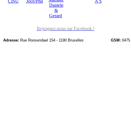
CISU
Joce/Phil
A S
Daniele
&
Gerard
Rejoignez-nous sur Facebook !
Adresse:
Rue Roosendael 154 - 1190 Bruxelles
GSM:
0475 