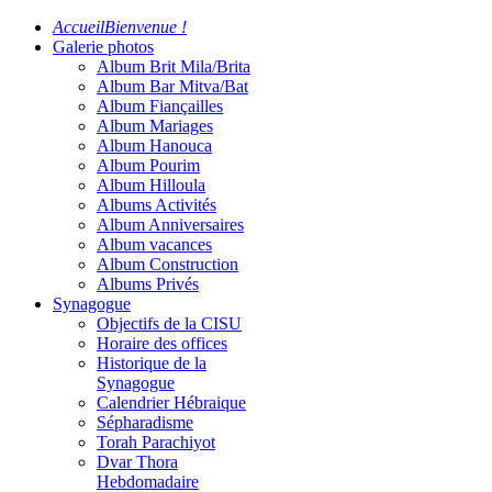
Accueil
Bienvenue !
Galerie photos
Album Brit Mila/Brita
Album Bar Mitva/Bat
Album Fiançailles
Album Mariages
Album Hanouca
Album Pourim
Album Hilloula
Albums Activités
Album Anniversaires
Album vacances
Album Construction
Albums Privés
Synagogue
Objectifs de la CISU
Horaire des offices
Historique de la
Synagogue
Calendrier Hébraique
Sépharadisme
Torah Parachiyot
Dvar Thora
Hebdomadaire