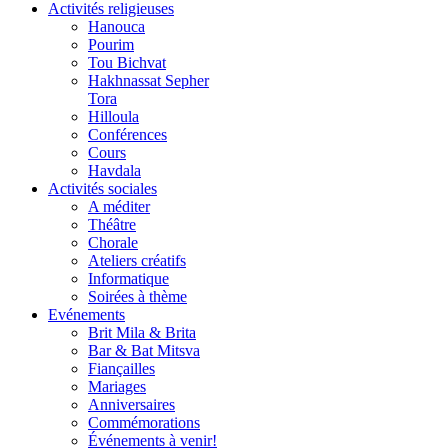
Activités religieuses
Hanouca
Pourim
Tou Bichvat
Hakhnassat Sepher
Tora
Hilloula
Conférences
Cours
Havdala
Activités sociales
A méditer
Théâtre
Chorale
Ateliers créatifs
Informatique
Soirées à thème
Evénements
Brit Mila & Brita
Bar & Bat Mitsva
Fiançailles
Mariages
Anniversaires
Commémorations
Événements à venir!