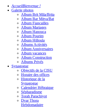
Accueil
Bienvenue !
Galerie photos
Album Brit Mila/Brita
Album Bar Mitva/Bat
Album Fiançailles
Album Mariages
Album Hanouca
Album Pourim
Album Hilloula
Albums Activités
Album Anniversaires
Album vacances
Album Construction
Albums Privés
Synagogue
Objectifs de la CISU
Horaire des offices
Historique de la
Synagogue
Calendrier Hébraique
Sépharadisme
Torah Parachiyot
Dvar Thora
Hebdomadaire