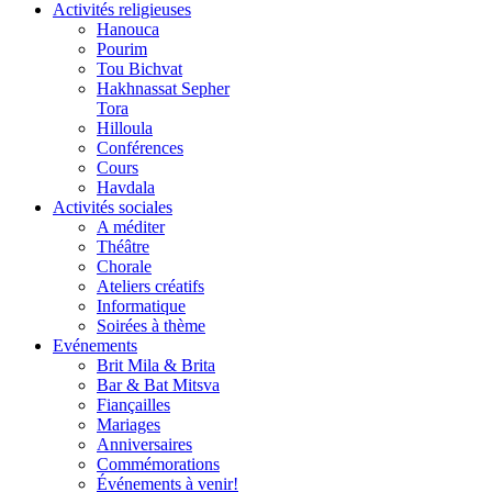
Activités religieuses
Hanouca
Pourim
Tou Bichvat
Hakhnassat Sepher
Tora
Hilloula
Conférences
Cours
Havdala
Activités sociales
A méditer
Théâtre
Chorale
Ateliers créatifs
Informatique
Soirées à thème
Evénements
Brit Mila & Brita
Bar & Bat Mitsva
Fiançailles
Mariages
Anniversaires
Commémorations
Événements à venir!