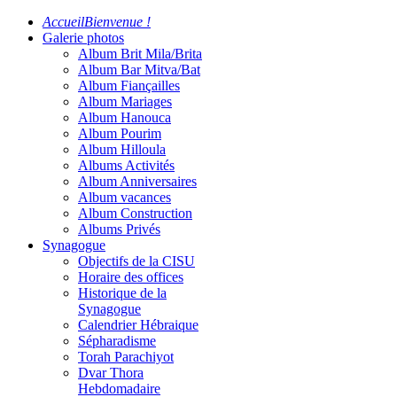
Accueil
Bienvenue !
Galerie photos
Album Brit Mila/Brita
Album Bar Mitva/Bat
Album Fiançailles
Album Mariages
Album Hanouca
Album Pourim
Album Hilloula
Albums Activités
Album Anniversaires
Album vacances
Album Construction
Albums Privés
Synagogue
Objectifs de la CISU
Horaire des offices
Historique de la
Synagogue
Calendrier Hébraique
Sépharadisme
Torah Parachiyot
Dvar Thora
Hebdomadaire