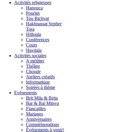
Activités religieuses
Hanouca
Pourim
Tou Bichvat
Hakhnassat Sepher
Tora
Hilloula
Conférences
Cours
Havdala
Activités sociales
A méditer
Théâtre
Chorale
Ateliers créatifs
Informatique
Soirées à thème
Evénements
Brit Mila & Brita
Bar & Bat Mitsva
Fiançailles
Mariages
Anniversaires
Commémorations
Événements à venir!