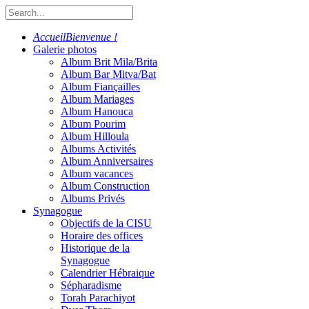
Accueil
Bienvenue !
Galerie photos
Album Brit Mila/Brita
Album Bar Mitva/Bat
Album Fiançailles
Album Mariages
Album Hanouca
Album Pourim
Album Hilloula
Albums Activités
Album Anniversaires
Album vacances
Album Construction
Albums Privés
Synagogue
Objectifs de la CISU
Horaire des offices
Historique de la
Synagogue
Calendrier Hébraique
Sépharadisme
Torah Parachiyot