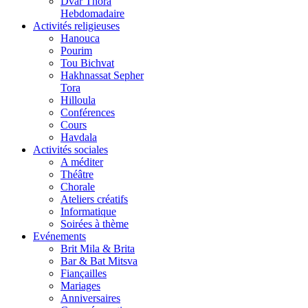
Dvar Thora
Hebdomadaire
Activités religieuses
Hanouca
Pourim
Tou Bichvat
Hakhnassat Sepher
Tora
Hilloula
Conférences
Cours
Havdala
Activités sociales
A méditer
Théâtre
Chorale
Ateliers créatifs
Informatique
Soirées à thème
Evénements
Brit Mila & Brita
Bar & Bat Mitsva
Fiançailles
Mariages
Anniversaires