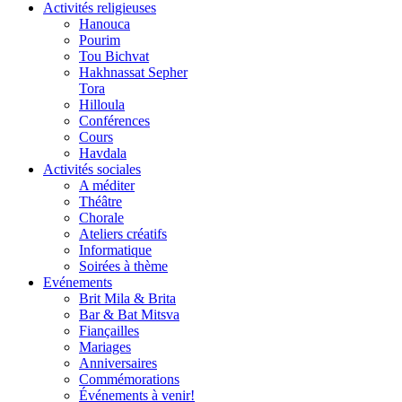
Activités religieuses
Hanouca
Pourim
Tou Bichvat
Hakhnassat Sepher
Tora
Hilloula
Conférences
Cours
Havdala
Activités sociales
A méditer
Théâtre
Chorale
Ateliers créatifs
Informatique
Soirées à thème
Evénements
Brit Mila & Brita
Bar & Bat Mitsva
Fiançailles
Mariages
Anniversaires
Commémorations
Événements à venir!