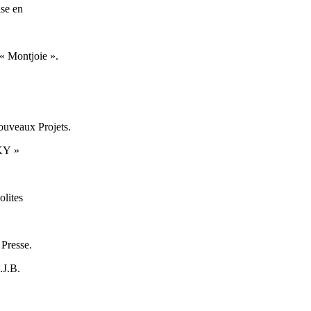
se en
Montjoie ».
veaux Projets.
KY »
lites
Presse.
J.B.