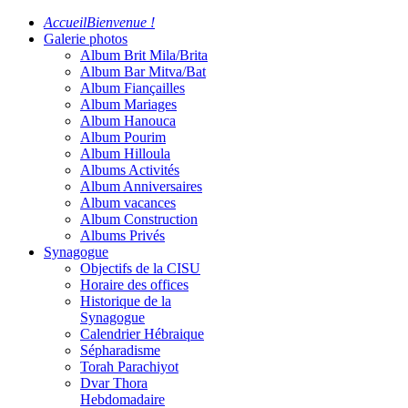
Accueil
Bienvenue !
Galerie photos
Album Brit Mila/Brita
Album Bar Mitva/Bat
Album Fiançailles
Album Mariages
Album Hanouca
Album Pourim
Album Hilloula
Albums Activités
Album Anniversaires
Album vacances
Album Construction
Albums Privés
Synagogue
Objectifs de la CISU
Horaire des offices
Historique de la
Synagogue
Calendrier Hébraique
Sépharadisme
Torah Parachiyot
Dvar Thora
Hebdomadaire