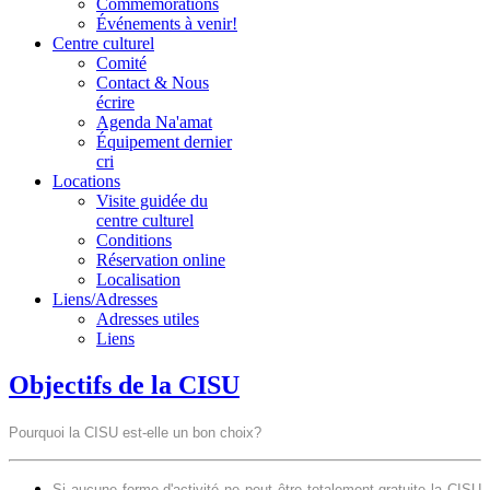
Commémorations
Événements à venir!
Centre culturel
Comité
Contact & Nous
écrire
Agenda Na'amat
Équipement dernier
cri
Locations
Visite guidée du
centre culturel
Conditions
Réservation online
Localisation
Liens/Adresses
Adresses utiles
Liens
Objectifs de la CISU
Pourquoi la CISU est-elle un bon choix?
Si aucune forme d'activité ne peut être totalement gratuite la CISU