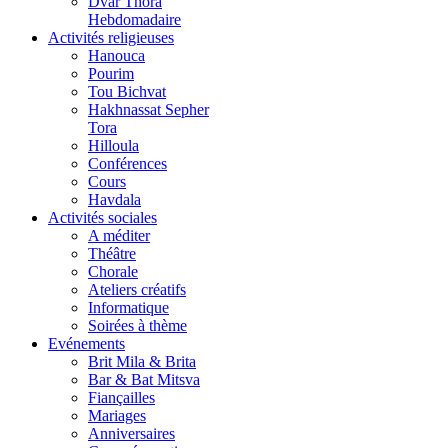
Dvar Thora
Hebdomadaire
Activités religieuses
Hanouca
Pourim
Tou Bichvat
Hakhnassat Sepher
Tora
Hilloula
Conférences
Cours
Havdala
Activités sociales
A méditer
Théâtre
Chorale
Ateliers créatifs
Informatique
Soirées à thème
Evénements
Brit Mila & Brita
Bar & Bat Mitsva
Fiançailles
Mariages
Anniversaires