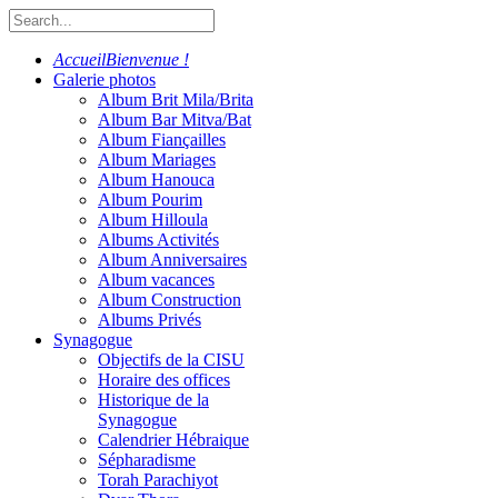
Accueil
Bienvenue !
Galerie photos
Album Brit Mila/Brita
Album Bar Mitva/Bat
Album Fiançailles
Album Mariages
Album Hanouca
Album Pourim
Album Hilloula
Albums Activités
Album Anniversaires
Album vacances
Album Construction
Albums Privés
Synagogue
Objectifs de la CISU
Horaire des offices
Historique de la
Synagogue
Calendrier Hébraique
Sépharadisme
Torah Parachiyot