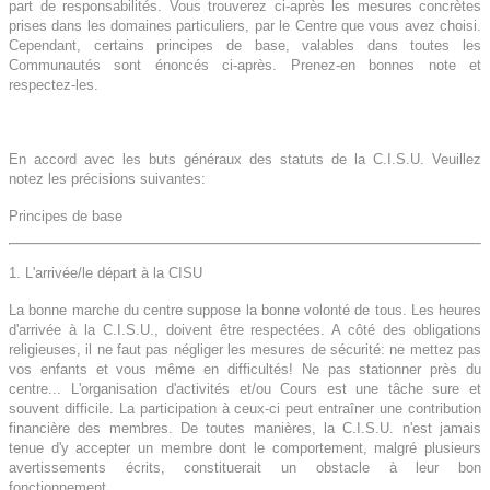
part de responsabilités. Vous trouverez ci-après les mesures concrètes
prises dans les domaines particuliers, par le Centre que vous avez choisi.
Cependant, certains principes de base, valables dans toutes les
Communautés sont énoncés ci-après. Prenez-en bonnes note et
respectez-les.
En accord avec les buts généraux des statuts de la C.I.S.U. Veuillez
notez les précisions suivantes:
Principes de base
1. L'arrivée/le départ à la CISU
La bonne marche du centre suppose la bonne volonté de tous. Les heures
d'arrivée à la C.I.S.U., doivent être respectées. A côté des obligations
religieuses, il ne faut pas négliger les mesures de sécurité: ne mettez pas
vos enfants et vous même en difficultés! Ne pas stationner près du
centre... L'organisation d'activités et/ou Cours est une tâche sure et
souvent difficile. La participation à ceux-ci peut entraîner une contribution
financière des membres. De toutes manières, la C.I.S.U. n'est jamais
tenue d'y accepter un membre dont le comportement, malgré plusieurs
avertissements écrits, constituerait un obstacle à leur bon
fonctionnement.