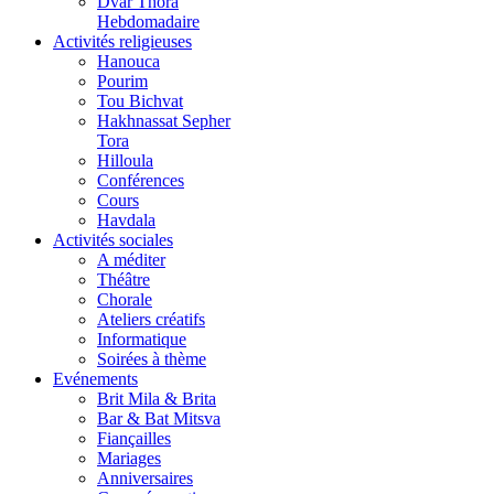
Dvar Thora
Hebdomadaire
Activités religieuses
Hanouca
Pourim
Tou Bichvat
Hakhnassat Sepher
Tora
Hilloula
Conférences
Cours
Havdala
Activités sociales
A méditer
Théâtre
Chorale
Ateliers créatifs
Informatique
Soirées à thème
Evénements
Brit Mila & Brita
Bar & Bat Mitsva
Fiançailles
Mariages
Anniversaires