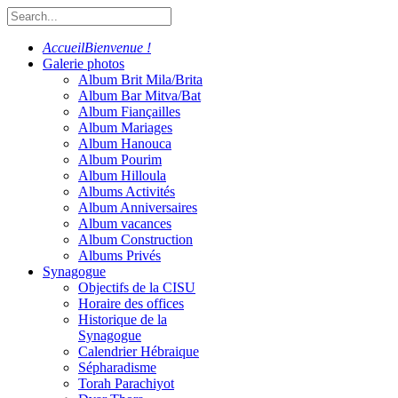
Accueil
Bienvenue !
Galerie photos
Album Brit Mila/Brita
Album Bar Mitva/Bat
Album Fiançailles
Album Mariages
Album Hanouca
Album Pourim
Album Hilloula
Albums Activités
Album Anniversaires
Album vacances
Album Construction
Albums Privés
Synagogue
Objectifs de la CISU
Horaire des offices
Historique de la
Synagogue
Calendrier Hébraique
Sépharadisme
Torah Parachiyot