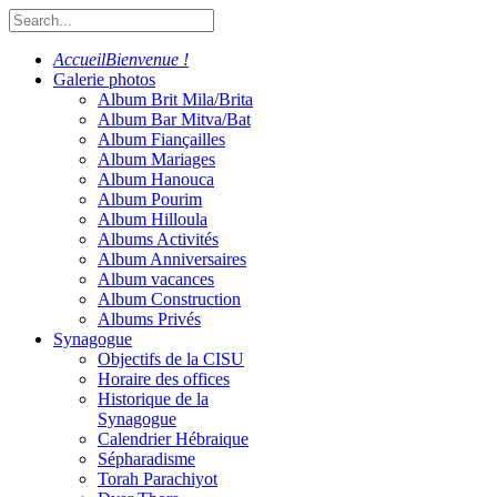
Accueil
Bienvenue !
Galerie photos
Album Brit Mila/Brita
Album Bar Mitva/Bat
Album Fiançailles
Album Mariages
Album Hanouca
Album Pourim
Album Hilloula
Albums Activités
Album Anniversaires
Album vacances
Album Construction
Albums Privés
Synagogue
Objectifs de la CISU
Horaire des offices
Historique de la
Synagogue
Calendrier Hébraique
Sépharadisme
Torah Parachiyot