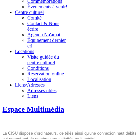
Commémorations
Événements à venir!
Centre culturel
Comité
Contact & Nous
écrire
Agenda Na'amat
Équipement dernier
cri
Locations
Visite guidée du
centre culturel
Conditions
Réservation online
Localisation
Liens/Adresses
Adresses utiles
Liens
Espace Multimédia
La CISU dispose d'ordinateurs, de télés ainsi qu'une connexion haut débits
qui permettent de nombreuses activités multimédia!