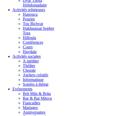
Dvar Thora
Hebdomadaire
Activités religieuses
Hanouca
Pourim
Tou Bichvat
Hakhnassat Sepher
Tora
Hilloula
Conférences
Cours
Havdala
Activités sociales
A méditer
Théâtre
Chorale
Ateliers créatifs
Informatique
Soirées à thème
Evénements
Brit Mila & Brita
Bar & Bat Mitsva
Fiançailles
Mariages
Anniversaires