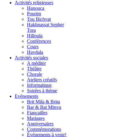
Activités religieuses
Hanouca
Pourim
Tou Bichvat
Hakhnassat Sepher
Tora
Hilloula
Conférences
Cours
Havdala
Activités sociales
A méditer
Théâtre
Chorale
Ateliers créatifs
Informatique
Soirées à thème
Evénements
Brit Mila & Brita
Bar & Bat Mitsva
Fiançailles
Mariages
Anniversaires
Commémorations
Événements à venir!