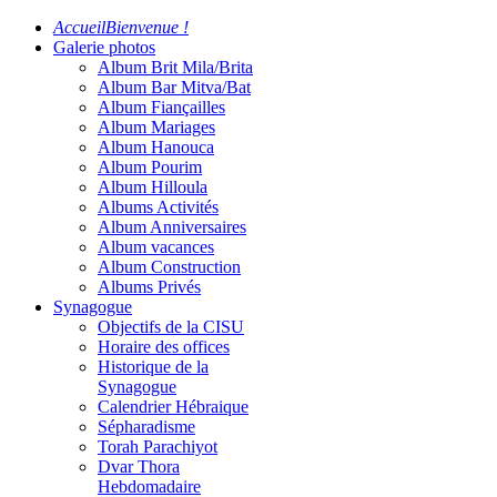
Accueil
Bienvenue !
Galerie photos
Album Brit Mila/Brita
Album Bar Mitva/Bat
Album Fiançailles
Album Mariages
Album Hanouca
Album Pourim
Album Hilloula
Albums Activités
Album Anniversaires
Album vacances
Album Construction
Albums Privés
Synagogue
Objectifs de la CISU
Horaire des offices
Historique de la
Synagogue
Calendrier Hébraique
Sépharadisme
Torah Parachiyot
Dvar Thora
Hebdomadaire