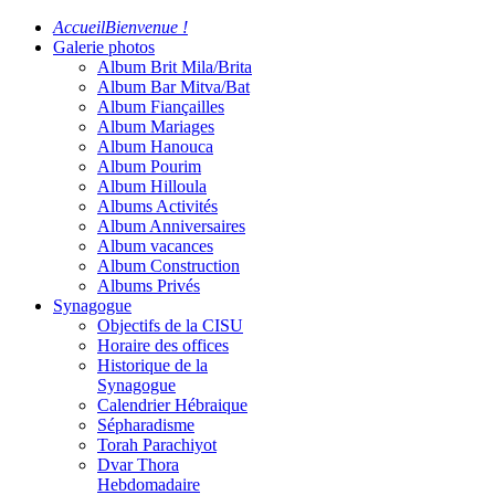
Accueil
Bienvenue !
Galerie photos
Album Brit Mila/Brita
Album Bar Mitva/Bat
Album Fiançailles
Album Mariages
Album Hanouca
Album Pourim
Album Hilloula
Albums Activités
Album Anniversaires
Album vacances
Album Construction
Albums Privés
Synagogue
Objectifs de la CISU
Horaire des offices
Historique de la
Synagogue
Calendrier Hébraique
Sépharadisme
Torah Parachiyot
Dvar Thora
Hebdomadaire