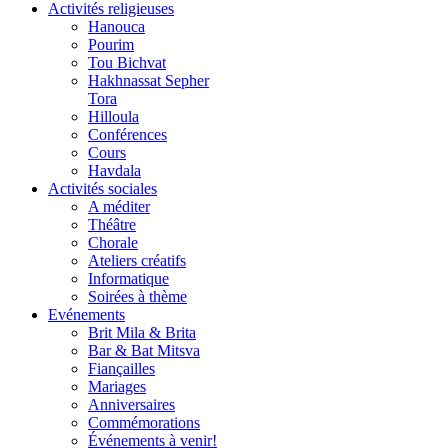
Activités religieuses
Hanouca
Pourim
Tou Bichvat
Hakhnassat Sepher
Tora
Hilloula
Conférences
Cours
Havdala
Activités sociales
A méditer
Théâtre
Chorale
Ateliers créatifs
Informatique
Soirées à thème
Evénements
Brit Mila & Brita
Bar & Bat Mitsva
Fiançailles
Mariages
Anniversaires
Commémorations
Événements à venir!