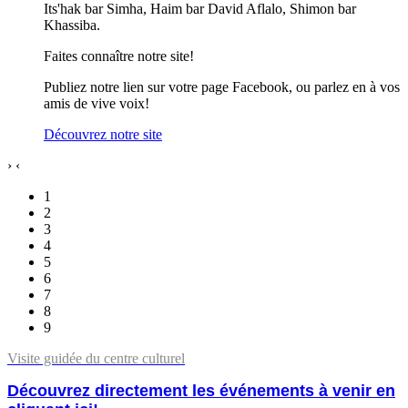
Its'hak bar Simha, Haim bar David Aflalo, Shimon bar
Khassiba.
Faites connaître notre site!
Publiez notre lien sur votre page Facebook, ou parlez en à vos
amis de vive voix!
Découvrez notre site
›
‹
1
2
3
4
5
6
7
8
9
Visite guidée du centre culturel
Découvrez directement les événements à venir en