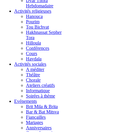
Dvar Thora
Hebdomadaire
Activités religieuses
Hanouca
Pourim
Tou Bichvat
Hakhnassat Sepher
Tora
Hilloula
Conférences
Cours
Havdala
Activités sociales
A méditer
Théâtre
Chorale
Ateliers créatifs
Informatique
Soirées à thème
Evénements
Brit Mila & Brita
Bar & Bat Mitsva
Fiançailles
Mariages
Anniversaires