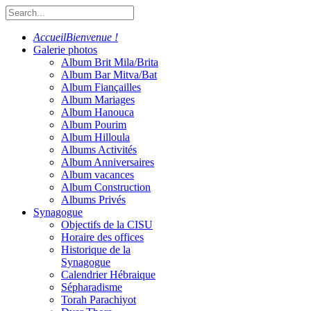
Accueil
Bienvenue !
Galerie photos
Album Brit Mila/Brita
Album Bar Mitva/Bat
Album Fiançailles
Album Mariages
Album Hanouca
Album Pourim
Album Hilloula
Albums Activités
Album Anniversaires
Album vacances
Album Construction
Albums Privés
Synagogue
Objectifs de la CISU
Horaire des offices
Historique de la
Synagogue
Calendrier Hébraique
Sépharadisme
Torah Parachiyot