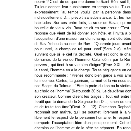
nourrir ? C’est de ce que me donne le Saint Béni soit-Il
Tu leur donnes leur subsistance en temps voulu. Tu ouv
expressément ‘’au temps voulu’’ par la personne dans
individuellement D… prévoit sa subsistance. Et les h
habitudes. Sur ces entre faits, la sœur de Rava, qui ne 
bouteille de vieux vin. Rava se dit en son cœur : C’est 
réponse que vient de lui donner son hôte, et l’invita à
l’acquisition d’une maison ou d’un champ, sont décrété
dit Rav Yehouda au nom de Rav : ‘’Quarante jours avant la
pour untel, le champ de tel pour untel’’(Sota 2 a). 
survient que si le ciel l’a décrété. Quel est donc le ch
domaines de la vie de l’homme. Celui défini par le Ro
pervers ; qui tient à sa vie s’en éloigne’’(Prov. XXII – 
la santé, l’homme en a la charge. Toute négligence en ce
nous recommande : ‘’Prenez donc bien garde à vos âmes
lui incombe. Certes, la guérison, la mort et la vie nous s
nos Sages du Talmud : ‘’Etre la proie du lion ou la victi
au choix de l’homme’’(Ketouboth 30 b). Le deuxième domain
son créateur. Comme disent les Sages : Tout est entre l
Israël que te demande le Seigneur ton D…, sinon de crain
et de toute ton âme’’(Deut. X – 12). Chimchon Raphaël 
reconnaît son maître, qu’il se soumet librement à la 
librement le respect de la personne humaine, le respe
comporte l’acceptation libre d’un principe moral. Cette
chemins de l’homme et de la bête se séparent. En renonç