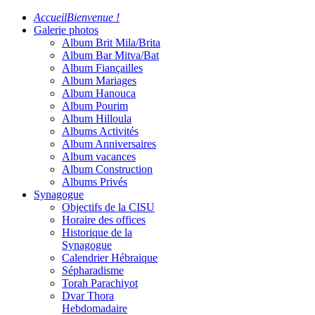
Accueil
Bienvenue !
Galerie photos
Album Brit Mila/Brita
Album Bar Mitva/Bat
Album Fiançailles
Album Mariages
Album Hanouca
Album Pourim
Album Hilloula
Albums Activités
Album Anniversaires
Album vacances
Album Construction
Albums Privés
Synagogue
Objectifs de la CISU
Horaire des offices
Historique de la
Synagogue
Calendrier Hébraique
Sépharadisme
Torah Parachiyot
Dvar Thora
Hebdomadaire