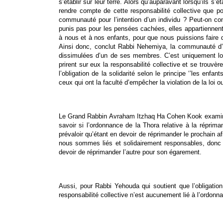
s’établir sur leur terre. Alors qu’auparavant lorsqu’ils 
rendre compte de cette responsabilité collective que p
communauté pour l’intention d’un individu ? Peut-on co
punis pas pour les pensées cachées, elles appartiennent
à nous et à nos enfants, pour que nous puissions faire d
Ainsi donc, conclut Rabbi Nehemiya, la communauté d’I
dissimulées d’un de ses membres. C’est uniquement lorsq
prirent sur eux la responsabilité collective et se trou
l’obligation de la solidarité selon le principe ‘’les enfa
ceux qui ont la faculté d’empêcher la violation de la loi
Le Grand Rabbin Avraham Itzhaq Ha Cohen Kook examine 
savoir si l’ordonnance de la Thora relative à la réprima
prévaloir qu’étant en devoir de réprimander le prochain af
nous sommes liés et solidairement responsables, donc gar
devoir de réprimander l’autre pour son égarement.
Aussi, pour Rabbi Yehouda qui soutient que l’obligation
responsabilité collective n’est aucunement lié à l’ordo