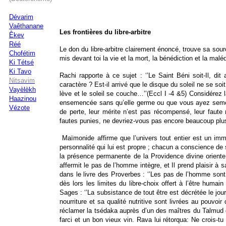
Dévarim
Vaêthanane
Les frontières du libre-arbitre
Êkev
Réé
Le don du libre-arbitre clairement énoncé, trouve sa sourc
Chofétim
mis devant toi la vie et la mort, la bénédiction et la malé
Ki Tétsé
Ki Tavo
Rachi rapporte à ce sujet : ‘’Le Saint Béni soit-Il, dit
Nitsavim
caractère ? Est-il arrivé que le disque du soleil ne se soi
Vayèlèkh
lève et le soleil se couche…’’(Eccl I -4 &5) Considérez la
Haazinou
ensemencée sans qu’elle germe ou que vous ayez semé d
Vézote
de perte, leur mérite n’est pas récompensé, leur faute
fautes punies, ne devriez-vous pas encore beaucoup plus,
Maïmonide affirme que l’univers tout entier est un imm
personnalité qui lui est propre ; chacun a conscience de
la présence permanente de la Providence divine oriente
affermit le pas de l’homme intègre, et Il prend plaisir à
dans le livre des Proverbes : ‘’Les pas de l’homme son
dès lors les limites du libre-choix offert à l’être hum
Sages : ‘’La subsistance de tout être est décrétée le jour
nourriture et sa qualité nutritive sont livrées au pouvo
réclamer la tsédaka auprès d’un des maîtres du Talmud du
farci et un bon vieux vin. Rava lui rétorqua: Ne crois-t