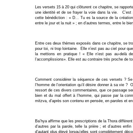
Les versets 15 à 20 qui clôturent ce chapitre, se rapporte
une identité et de se frayer la voie dans la vie. C’es
cette bénédiction : « D… Tu es la source de la créatio
entre le jour et la nuit » ; en d’autres termes, entre le bie
Entre ces deux thèmes exposés dans ce chapitre, se trouve
pour toi, ni trop lointaine. Elle n’est pas au ciel pour 
la mettions en pratique ! « Elle n’est pas au-delà d
l’accomplissions». Elle est au contraire très proche de t
Comment considérer la séquence de ces versets ? Se ra
l’homme de l’orientation qu’il désire donner à sa vie ? 
ressort de ces divers commentaires, que ce passage sert 
bien et du mal offert à l’homme, qui passe par la con
mitzva, d’après son contenu en pensée, en paroles et en
Ba’hya affirme que les prescriptions de la Thora diffèren
d’autres par la parole, telle la prière ; et d’autres enf
d’autant plus élevé lorsqu’elles sont complètement décon