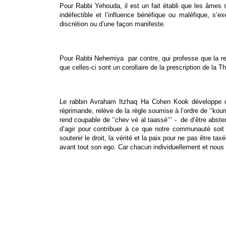
Pour Rabbi Yehouda, il est un fait établi que les âmes 
indéfectible et l’influence bénéfique ou maléfique, s’e
discrétion ou d’une façon manifeste.
Pour Rabbi Nehemiya par contre, qui professe que la resp
que celles-ci sont un corollaire de la prescription de la T
Le rabbin Avraham Itzhaq Ha Cohen Kook développe dava
réprimande, relève de la règle soumise à l’ordre de ‘’ko
rend coupable de ‘’chev vé al taassé’’’ - de d’être abste
d’agir pour contribuer à ce que notre communauté soit s
soutenir le droit, la vérité et la paix pour ne pas être taxé
avant tout son ego. Car chacun individuellement et nous