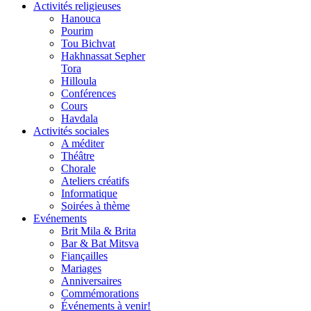
Activités religieuses
Hanouca
Pourim
Tou Bichvat
Hakhnassat Sepher
Tora
Hilloula
Conférences
Cours
Havdala
Activités sociales
A méditer
Théâtre
Chorale
Ateliers créatifs
Informatique
Soirées à thème
Evénements
Brit Mila & Brita
Bar & Bat Mitsva
Fiançailles
Mariages
Anniversaires
Commémorations
Événements à venir!