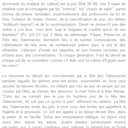
dominante du shabbat (le sabbat) est la joie (Mat 26:30). Les 3 repas du
shabbat sont accompagnés par les "zemirot", les "chants de table", autres
formes de prières familiales, essentiellement des professions de foi du
Dieu Créateur de toutes choses, de la sanctification du jour, (en hébreu
"kiddoush hayom") et de la reconnaissance. David ne donna-t-il pas des
ordres à son âme: "mon âme, loue le Seigneur et n’oublie aucun de ses
bienfaits!" (Ps 103:1)? Les 3 fêtes de pèlerinage, Pâque, Pentecôte et
Fête des Tabernacles, donnaient lieu à de saintes convocations, des
célébrations de fête avec de nombreuses prières dans la joie et des
offrandes. L’élection d’Israël est rappelée, et son histoire racontée aux
enfants avec des commentaires. "À chaque génération, il est du devoir de
chaque juif de se considérer comme s’il était sorti lui-même d’Egypte avec
les siens".
La traversée du désert est commémorée par la fête des Tabernacles
pendant laquelle les prières pour les pluies, essentielles en hiver pour
assurer de bonnes récoltes, se mêlent aux cris de joie du peuple qui est
conduit par Dieu, au travers des épreuves "à main forte et à bras étendu.
"Celui qui ne connaît pas le joie du huitième jour de la fête des
Tabernacles, ne sait pas ce qu’est la joie!" affirment les rabbins. La fête
des Tabernacles invite les juifs à vivre sous des tentes qui rappellent la
fragilité et le provisoire. Le Juif est appelé à se réjouir devant Dieu, dans
la prière, et en famille. Selon une interprétation biblique, se réjouir veut
aussi dire: réjouir les autres. Quatre plantes symboliques étaient
secouées aux 4 points cardinaux pour indiquer la bénédiction qu’Israël