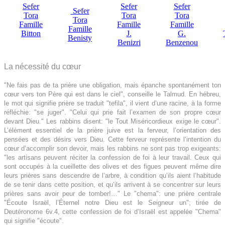
Sefer
Sefer
Sefer
Sefer
Tora
Tora
Tora
Tora
Famille
Famille
Famille
Famille
Bitton
J.
G.
Benisty
Benizri
Benzenou
La nécessité du cœur
"Ne fais pas de ta prière une obligation, mais épanche spontanément ton
cœur vers ton Père qui est dans le ciel", conseille le Talmud. En hébreu,
le mot qui signifie prière se traduit "tefila", il vient d’une racine, à la forme
réfléchie: "se juger". "Celui qui prie fait l’examen de son propre cœur
devant Dieu." Les rabbins disent: "le Tout Miséricordieux exige le cœur".
L’élément essentiel de la prière juive est la ferveur, l’orientation des
pensées et des désirs vers Dieu. Cette ferveur représente l’intention du
cœur d’accomplir son devoir, mais les rabbins ne sont pas trop exigeants:
"les artisans peuvent réciter la confession de foi à leur travail. Ceux qui
sont occupés à la cueillette des olives et des figues peuvent même dire
leurs prières sans descendre de l’arbre, à condition qu’ils aient l’habitude
de se tenir dans cette position, et qu’ils arrivent à se concentrer sur leurs
prières sans avoir peur de tomber!…" Le "chema": une prière centrale
"Écoute Israël, l’Éternel notre Dieu est le Seigneur un"; tirée de
Deutéronome 6v.4, cette confession de foi d’Israël est appelée "Chema"
qui signifie "écoute".