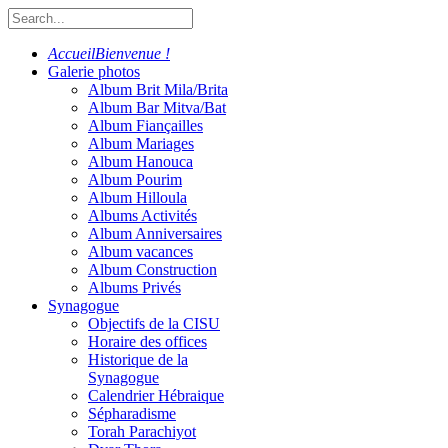
Accueil
Bienvenue !
Galerie photos
Album Brit Mila/Brita
Album Bar Mitva/Bat
Album Fiançailles
Album Mariages
Album Hanouca
Album Pourim
Album Hilloula
Albums Activités
Album Anniversaires
Album vacances
Album Construction
Albums Privés
Synagogue
Objectifs de la CISU
Horaire des offices
Historique de la
Synagogue
Calendrier Hébraique
Sépharadisme
Torah Parachiyot