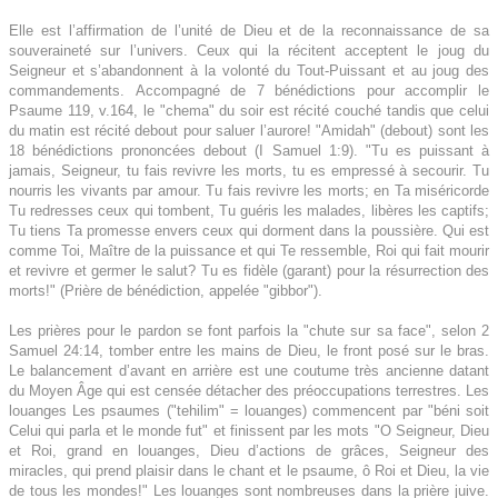
Elle est l’affirmation de l’unité de Dieu et de la reconnaissance de sa
souveraineté sur l’univers. Ceux qui la récitent acceptent le joug du
Seigneur et s’abandonnent à la volonté du Tout-Puissant et au joug des
commandements.
Accompagné de 7 bénédictions pour accomplir le
Psaume 119, v.164, le "chema" du soir est récité couché tandis que celui
du matin est récité debout pour saluer l’aurore! "Amidah" (debout) sont les
18 bénédictions prononcées debout (I Samuel 1:9). "Tu es puissant à
jamais, Seigneur, tu fais revivre les morts, tu es empressé à secourir. Tu
nourris les vivants par amour. Tu fais revivre les morts; en Ta miséricorde
Tu redresses ceux qui tombent, Tu guéris les malades, libères les captifs;
Tu tiens Ta promesse envers ceux qui dorment dans la poussière. Qui est
comme Toi, Maître de la puissance et qui Te ressemble, Roi qui fait mourir
et revivre et germer le salut? Tu es fidèle (garant) pour la résurrection des
morts!" (Prière de bénédiction, appelée "gibbor").
Les prières pour le pardon se font parfois la "chute sur sa face", selon 2
Samuel 24:14, tomber entre les mains de Dieu, le front posé sur le bras.
Le balancement d’avant en arrière est une coutume très ancienne datant
du Moyen Âge qui est censée détacher des préoccupations terrestres. Les
louanges Les psaumes ("tehilim" = louanges) commencent par "béni soit
Celui qui parla et le monde fut" et finissent par les mots "O Seigneur, Dieu
et Roi, grand en louanges, Dieu d’actions de grâces, Seigneur des
miracles, qui prend plaisir dans le chant et le psaume, ô Roi et Dieu, la vie
de tous les mondes!" Les louanges sont nombreuses dans la prière juive.