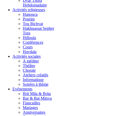
Dvar Thora
Hebdomadaire
Activités religieuses
Hanouca
Pourim
Tou Bichvat
Hakhnassat Sepher
Tora
Hilloula
Conférences
Cours
Havdala
Activités sociales
A méditer
Théâtre
Chorale
Ateliers créatifs
Informatique
Soirées à thème
Evénements
Brit Mila & Brita
Bar & Bat Mitsva
Fiançailles
Mariages
Anniversaires