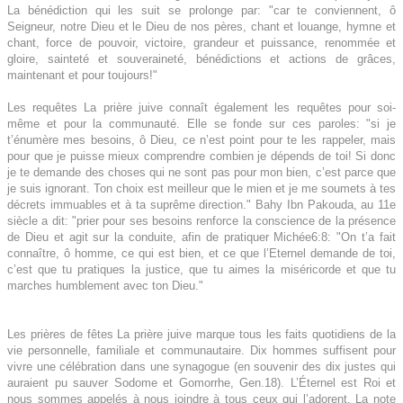
La bénédiction qui les suit se prolonge par: "car te conviennent, ô
Seigneur, notre Dieu et le Dieu de nos pères, chant et louange, hymne et
chant, force de pouvoir, victoire, grandeur et puissance, renommée et
gloire, sainteté et souveraineté, bénédictions et actions de grâces,
maintenant et pour toujours!"
Les requêtes La prière juive connaît également les requêtes pour soi-
même et pour la communauté.
Elle se fonde sur ces paroles: "si je
t’énumère mes besoins, ô Dieu, ce n’est point pour te les rappeler, mais
pour que je puisse mieux comprendre combien je dépends de toi! Si donc
je te demande des choses qui ne sont pas pour mon bien, c’est parce que
je suis ignorant.
Ton choix est meilleur que le mien et je me soumets à tes
décrets immuables et à ta suprême direction." Bahy Ibn Pakouda, au 11e
siècle a dit: "prier pour ses besoins renforce la conscience de la présence
de Dieu et agit sur la conduite, afin de pratiquer Michée6:8: "On t’a fait
connaître, ô homme, ce qui est bien, et ce que l’Eternel demande de toi,
c’est que tu pratiques la justice, que tu aimes la miséricorde et que tu
marches humblement avec ton Dieu."
Les prières de fêtes La prière juive marque tous les faits quotidiens de la
vie personnelle, familiale et communautaire. Dix hommes suffisent pour
vivre une célébration dans une synagogue (en souvenir des dix justes qui
auraient pu sauver Sodome et Gomorrhe, Gen.18). L’Éternel est Roi et
nous sommes appelés à nous joindre à tous ceux qui l’adorent. La note