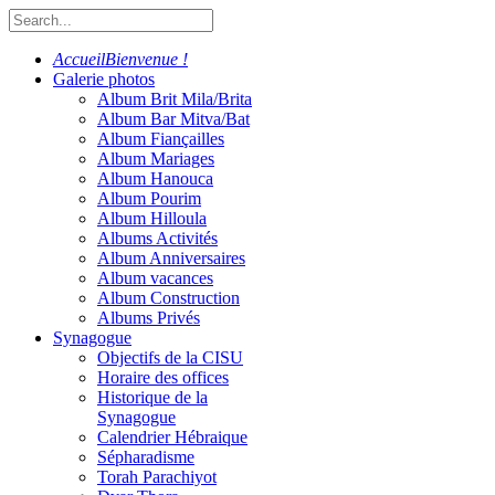
Accueil
Bienvenue !
Galerie photos
Album Brit Mila/Brita
Album Bar Mitva/Bat
Album Fiançailles
Album Mariages
Album Hanouca
Album Pourim
Album Hilloula
Albums Activités
Album Anniversaires
Album vacances
Album Construction
Albums Privés
Synagogue
Objectifs de la CISU
Horaire des offices
Historique de la
Synagogue
Calendrier Hébraique
Sépharadisme
Torah Parachiyot