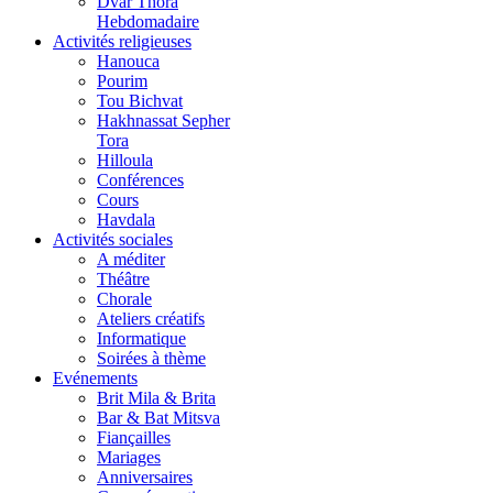
Dvar Thora
Hebdomadaire
Activités religieuses
Hanouca
Pourim
Tou Bichvat
Hakhnassat Sepher
Tora
Hilloula
Conférences
Cours
Havdala
Activités sociales
A méditer
Théâtre
Chorale
Ateliers créatifs
Informatique
Soirées à thème
Evénements
Brit Mila & Brita
Bar & Bat Mitsva
Fiançailles
Mariages
Anniversaires