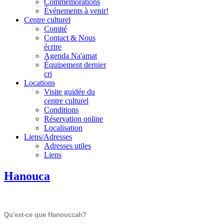
Commémorations
Événements à venir!
Centre culturel
Comité
Contact & Nous
écrire
Agenda Na'amat
Équipement dernier
cri
Locations
Visite guidée du
centre culturel
Conditions
Réservation online
Localisation
Liens/Adresses
Adresses utiles
Liens
Hanouca
Qu'est-ce que Hanouccah?