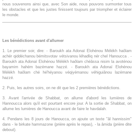
nous souvenons ainsi que, avec Son aide, nous pouvons surmonter tous
les obstacles et que les justes finissent toujours par triompher et éclairer
le monde.
Les bénédictions avant d'allumer
1. Le premier soir, dire: - Baroukh ata Adonaï Elohénou Mélékh haôlam
achér qiddéchanou bémitsvotav vétsivanou léhadliq nér chel Hanoucca . -
Baroukh ata Adonaï Elohénou Mélékh haôlam chéâssa nisim la avoténou
bayamim hahém bazémane hazzé. - Baroukh ata Adonaï Elohénou
Mélékh haôlam ché hé'héyanou véqiyémanou véhiguiânou lazémane
hazzé.
2. Puis, les autres soirs, on ne dit que les 2 premières bénédictions.
3. Avant l'arrivée de Shabbat, on allume d'abord les lumières de
Hannoucca alors qu'il est pourtant encore jour. A la sortie de Shabbat, on
allume les lumières de Hanoucca avant de faire le havdalah.
4. Pendans les 8 jours de Hanoucca, on ajoute un texte "âl hannissim"
dans - le birkate hammazone (prière après le repas), - la âmida (prière dite
debout).