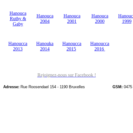
Hanouca
Hanouca
Hanouca
Hanouca
Hanouc
Ruthy &
2004
2001
2000
1999
Gaby
Hanoucca
Hanouka
Hanoucca
Hanoucca
2013
2014
2015
2016
Rejoignez-nous sur Facebook !
Adresse:
Rue Roosendael 154 - 1190 Bruxelles
GSM:
0475 