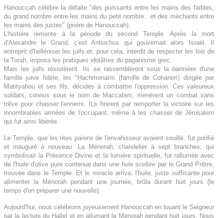
Hanouccah célèbre la défaite "des puissants entre les mains des faibles,
du grand nombre entre les mains du petit nombre.. et des méchants entre
les mains des justes" (prière de Hanouccah).
L'histoire remonte à la période du second Temple. Après la mort
d'Alexandre le Grand, c'est Antiochus qui gouvernait alors Israël. Il
entreprit d'helléniser les juifs et, pour cela, interdit de respecter les lois de
la Torah, imposa les pratiques idolâtres du paganisme grec.
Mais les juifs résistèrent. Ils se rassemblèrent sous la bannière d'une
famille juive fidèle, les "Hachmonaïm (famille de Cohanim) dirigée par
Matityahou et ses fils, décidés à combattre l'oppression. Ces valeureux
soldats, connus sous le nom de Maccabim, menèrent un combat sans
trêve pour chasser l'ennemi. ILs finirent par remporter la victoire sur les
innombrables armées de l'occupant, même à les chasser de Jérusalem
qui fut ainsi libérée.
Le Temple, que les rites païens de l'envahisseur avaient souillé, fut purifié
et inauguré à nouveau. La Ménorah, chandelier à sept branches, qui
symbolisait la Présence Divine et la lumière spirituelle, fut rallumée avec
de l'huile d'olive pure contenue dans une fiole scellée par le Grand Prêtre,
trouvée dans le Temple. Et le miracle arriva: l'huile, juste suffisante pour
alimenter la Ménorah pendant une journée, brûla durant huit jours (le
temps d'en préparer une nouvelle).
Aujourd'hui, nous célébrons joyeusement Hanouccah en louant le Seigneur
par la lecture du Hallel et en allumant la Ménorah pendant huit jours. Nous