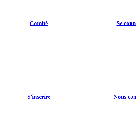
Comité
Se conn
S'inscrire
Nous con