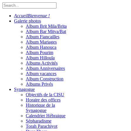
Accueil
Bienvenue !
Galerie photos
Album Brit Mila/Brita
Album Bar Mitva/Bat
Album Fiançailles
Album Mariages
Album Hanouca
Album Pourim
Album Hilloula
Albums Activités
Album Anniversaires
Album vacances
Album Construction
Albums Privés
Synagogue
Objectifs de la CISU
Horaire des offices
Historique de la
Synagogue
Calendrier Hébraique
Sépharadisme
Torah Parachiyot