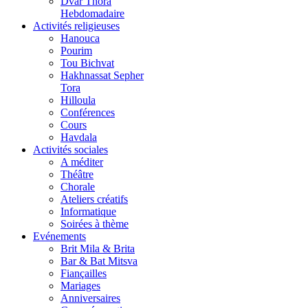
Dvar Thora
Hebdomadaire
Activités religieuses
Hanouca
Pourim
Tou Bichvat
Hakhnassat Sepher
Tora
Hilloula
Conférences
Cours
Havdala
Activités sociales
A méditer
Théâtre
Chorale
Ateliers créatifs
Informatique
Soirées à thème
Evénements
Brit Mila & Brita
Bar & Bat Mitsva
Fiançailles
Mariages
Anniversaires