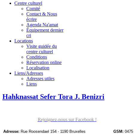
Centre culturel
Comité
Contact & Nous
écrire
Agenda Na'amat
Équipement dernier
cri
Locations
Visite guidée du
centre culturel
Conditions
Réservation online
Localisation
Liens/Adresses
Adresses utiles
Liens
Hahknassat Sefer Tora J. Benizri
Rejoignez-nous sur Facebook !
Adresse:
Rue Roosendael 154 - 1190 Bruxelles
GSM:
0475 