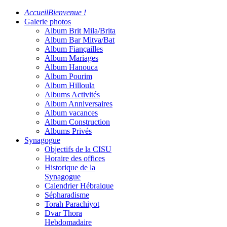
Accueil
Bienvenue !
Galerie photos
Album Brit Mila/Brita
Album Bar Mitva/Bat
Album Fiançailles
Album Mariages
Album Hanouca
Album Pourim
Album Hilloula
Albums Activités
Album Anniversaires
Album vacances
Album Construction
Albums Privés
Synagogue
Objectifs de la CISU
Horaire des offices
Historique de la
Synagogue
Calendrier Hébraique
Sépharadisme
Torah Parachiyot
Dvar Thora
Hebdomadaire