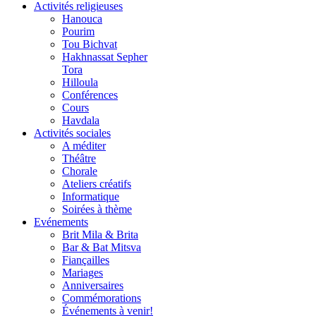
Activités religieuses
Hanouca
Pourim
Tou Bichvat
Hakhnassat Sepher
Tora
Hilloula
Conférences
Cours
Havdala
Activités sociales
A méditer
Théâtre
Chorale
Ateliers créatifs
Informatique
Soirées à thème
Evénements
Brit Mila & Brita
Bar & Bat Mitsva
Fiançailles
Mariages
Anniversaires
Commémorations
Événements à venir!