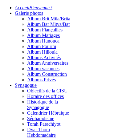
Accueil
Bienvenue !
Galerie photos
Album Brit Mila/Brita
Album Bar Mitva/Bat
Album Fiançailles
Album Mariages
Album Hanouca
Album Pourim
Album Hilloula
Albums Activités
Album Anniversaires
Album vacances
Album Construction
Albums Privés
Synagogue
Objectifs de la CISU
Horaire des offices
Historique de la
Synagogue
Calendrier Hébraique
Sépharadisme
Torah Parachiyot
Dvar Thora
Hebdomadaire