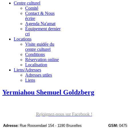
Centre culturel
Comité
Contact & Nous
écrire
Agenda Na'amat
Équipement dernier
cri
Locations
Visite guidée du
centre culturel
Conditions
Réservation online
Localisation
Liens/Adresses
Adresses utiles
Liens
Yermiahou Shemuel Goldzberg
Rejoignez-nous sur Facebook !
Adresse:
Rue Roosendael 154 - 1190 Bruxelles
GSM:
0475 