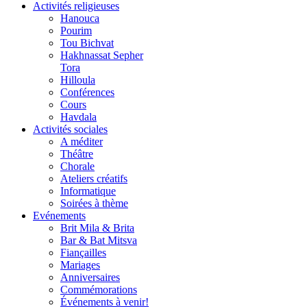
Activités religieuses
Hanouca
Pourim
Tou Bichvat
Hakhnassat Sepher
Tora
Hilloula
Conférences
Cours
Havdala
Activités sociales
A méditer
Théâtre
Chorale
Ateliers créatifs
Informatique
Soirées à thème
Evénements
Brit Mila & Brita
Bar & Bat Mitsva
Fiançailles
Mariages
Anniversaires
Commémorations
Événements à venir!