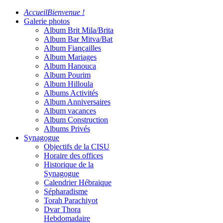
Accueil
Bienvenue !
Galerie photos
Album Brit Mila/Brita
Album Bar Mitva/Bat
Album Fiançailles
Album Mariages
Album Hanouca
Album Pourim
Album Hilloula
Albums Activités
Album Anniversaires
Album vacances
Album Construction
Albums Privés
Synagogue
Objectifs de la CISU
Horaire des offices
Historique de la
Synagogue
Calendrier Hébraique
Sépharadisme
Torah Parachiyot
Dvar Thora
Hebdomadaire