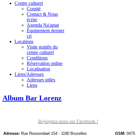
Centre culturel
Comité
Contact & Nous
écrire
Agenda Na'amat
Équipement dernier
cri
Locations
Visite guidée du
centre culturel
Conditions
Réservation online
Localisation
Liens/Adresses
Adresses utiles
Liens
Album Bar Lorenz
Rejoignez-nous sur Facebook !
Adresse:
Rue Roosendael 154 - 1190 Bruxelles
GSM:
0475 