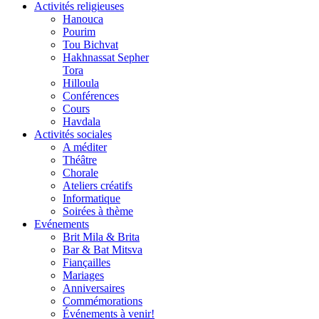
Activités religieuses
Hanouca
Pourim
Tou Bichvat
Hakhnassat Sepher
Tora
Hilloula
Conférences
Cours
Havdala
Activités sociales
A méditer
Théâtre
Chorale
Ateliers créatifs
Informatique
Soirées à thème
Evénements
Brit Mila & Brita
Bar & Bat Mitsva
Fiançailles
Mariages
Anniversaires
Commémorations
Événements à venir!